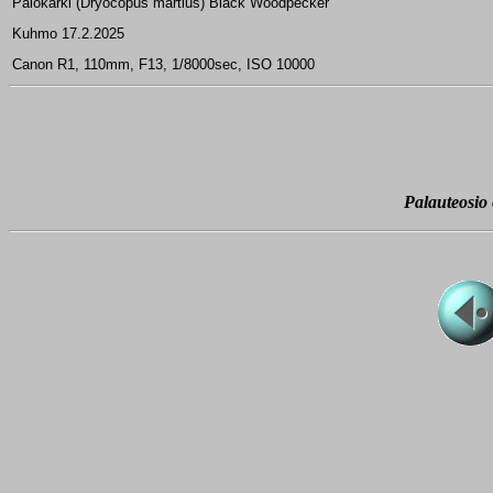
Palokärki (Dryocopus martius) Black Woodpecker
Kuhmo 17.2.2025
Canon R1, 110mm, F13, 1/8000sec, ISO 10000
Palauteosio e