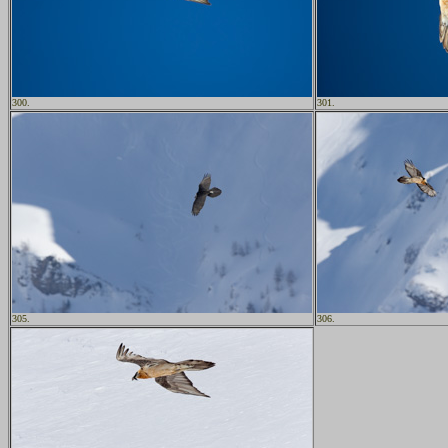
300.
301.
305.
306.