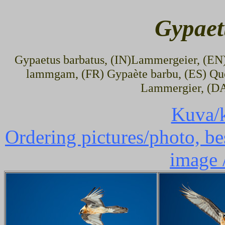
Gypaet
Gypaetus barbatus, (IN)Lammergeier, (EN) 
lammgam, (FR) Gypaète barbu, (ES) Que
Lammergier, (DA)
Kuva/k
Ordering pictures/photo, bes
image 