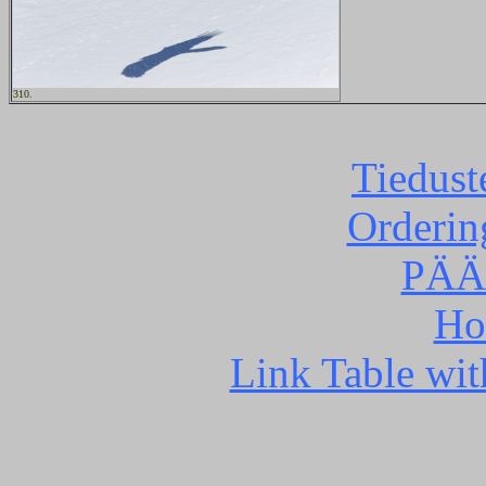
310.
Tiedust
Orderin
PÄÄ
Ho
Link Table wit